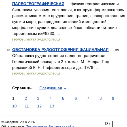
ПАЛЕОГЕОГРАФИЧЕСКАЯ
— физико географические и
биогеохим. условия геол. эпохи, в которую формировалось
рассматриваем мое оруденение: границы распространения
суши и моря, распределение фаций и мощностей,
морфология суши и дна водных басе., области питания
терригенным и&#8230; …
Геологическая энциклопедия
ОБСТАНОВКА РУДООТЛОЖЕНИЯ ФАЦИАЛЬНАЯ
— см.
10
Обстановка рудоотложения палеогеографическая.
Геологический словарь: в 2 х томах. М.: Недра. Под
редакцией К. Н. Паффенгольца и др.. 1978 …
Геологическая энциклопедия
Страницы
Следующая
→
1
2
3
4
5
6
7
8
9
10
11
12
13
© Академик, 2000-2026
18+
Обратная связь:
Техподдержка
,
Реклама на сайте