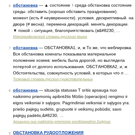
обстановка
— ▲ состояние ↑ среда обстановка состояние
6
среды. обставить (хорошо обставить празднование).
момент (есть # неуверенности). условия. дескриптивный. на
дворе (# весна). перемена декораций. менять декорации.
▼ покой ↓ ситуация, благоприятствовать (в&#8230; …
Идеографический словарь русского языка
обстановка
— ОБСТАНОВКА1, и, ж То же, что меблировка.
7
Вся обстановка комнаты показывала материальное
положение хозяев: мебель была дорогой, но выглядела
потертой от долгого использования. ОБСТАНОВКА2, и, ж
Обстоятельства, совокупность условий, в которых что л …
Толковый словарь русских существительных
обстановка
— situacija statusas T sritis apsauga nuo
8
naikinimo priemonių apibrėžtis Mūšio (operacijos) rengimo ir
eigos veiksniai ir sąlygos. Pagrindiniai veiksniai ir sąlygos yra:
priešo pajėgų sudėtis, grupuotė ir veiksmų pobūdis; savo
pajėgų padėtis,&#8230; …
Apsaugos nuo naikinimo priemonių enciklopedinis žodynas
ОБСТАНОВКА РУДООТЛОЖЕНИЯ
9