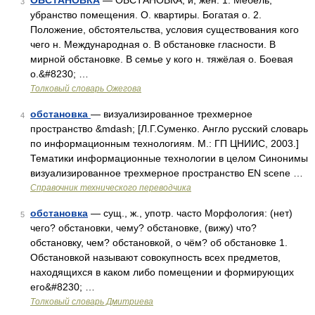
ОБСТАНОВКА
— ОБСТАНОВКА, и, жен. 1. Мебель,
3
убранство помещения. О. квартиры. Богатая о. 2.
Положение, обстоятельства, условия существования кого
чего н. Международная о. В обстановке гласности. В
мирной обстановке. В семье у кого н. тяжёлая о. Боевая
о.&#8230; …
Толковый словарь Ожегова
обстановка
— визуализированное трехмерное
4
пространство &mdash; [Л.Г.Суменко. Англо русский словарь
по информационным технологиям. М.: ГП ЦНИИС, 2003.]
Тематики информационные технологии в целом Синонимы
визуализированное трехмерное пространство EN scene …
Справочник технического переводчика
обстановка
— сущ., ж., употр. часто Морфология: (нет)
5
чего? обстановки, чему? обстановке, (вижу) что?
обстановку, чем? обстановкой, о чём? об обстановке 1.
Обстановкой называют совокупность всех предметов,
находящихся в каком либо помещении и формирующих
его&#8230; …
Толковый словарь Дмитриева